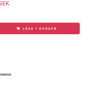
 SEK
LÄGG I KORGEN
99880006