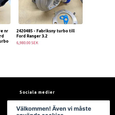
e nr
2420485 - Fabriksny turbo till
rd
Ford Ranger 3.2
turbo
6,980.00 SEK
Sociala medier
Facebook
Välkommen! Även vi måste