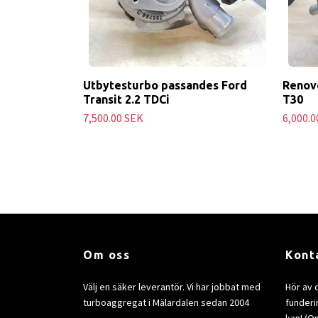
Utbytesturbo passandes Ford
Renove
Transit 2.2 TDCi
T30
7,500.00 SEK
6,000.0
Om oss
Kont
Välj en säker leverantör. Vi har jobbat med
Hör av 
turboaggregat i Mälardalen sedan 2004
funderin
kan! (Om