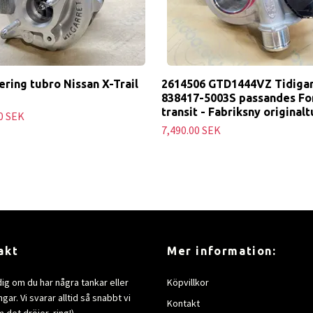
ring tubro Nissan X-Trail
2614506 GTD1444VZ Tidigar
838417-5003S passandes Fo
transit - Fabriksny original
0 SEK
7,490.00 SEK
akt
Mer information:
dig om du har några tankar eller
Köpvillkor
gar. Vi svarar alltid så snabbt vi
Kontakt
 det dröjer, ring!)