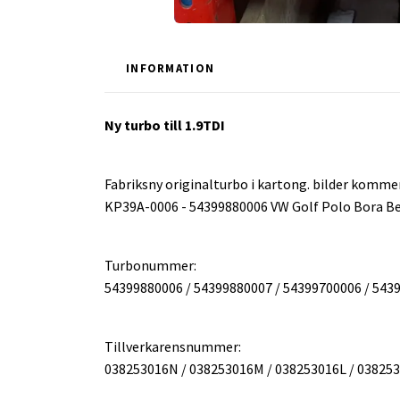
INFORMATION
Ny turbo till 1.9TDI
Fabriksny originalturbo i kartong. bilder kommer 
KP39A-0006 - 54399880006 VW Golf Polo Bora Bee
Turbonummer:
54399880006 / 54399880007 / 54399700006 / 543
Tillverkarensnummer:
038253016N / 038253016M / 038253016L / 03825