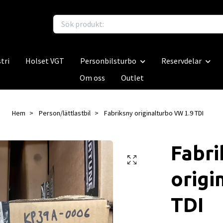
tri
Holset VGT
Personbilsturbo
Reservdelar
Om oss
Outlet
Hem
Person/lättlastbil
Fabriksny originalturbo VW 1.9 TDI
Fabri
origi
TDI