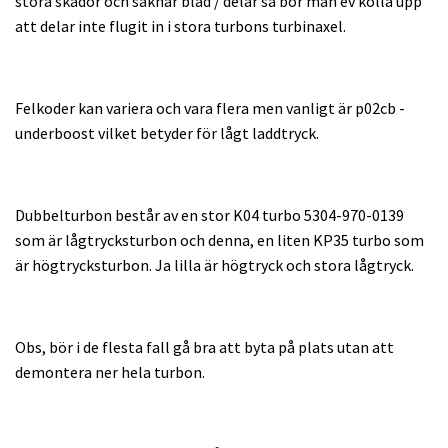
stora skador och saknar blad / delar så bör man ev kolla upp
att delar inte flugit in i stora turbons turbinaxel.
Felkoder kan variera och vara flera men vanligt är p02cb -
underboost vilket betyder för lågt laddtryck.
Dubbelturbon består av en stor K04 turbo 5304-970-0139
som är lågtrycksturbon och denna, en liten KP35 turbo som
är högtrycksturbon. Ja lilla är högtryck och stora lågtryck.
Obs, bör i de flesta fall gå bra att byta på plats utan att
demontera ner hela turbon.