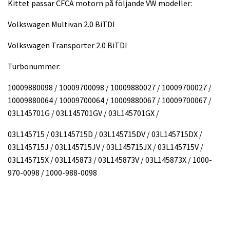
Kittet passar CFCA motorn på följande VW modeller:
Volkswagen Multivan 2.0 BiTDI
Volkswagen Transporter 2.0 BiTDI
Turbonummer:
10009880098 / 10009700098 / 10009880027 / 10009700027 /
10009880064 / 10009700064 / 10009880067 / 10009700067 /
03L145701G / 03L145701GV / 03L145701GX /
03L145715 / 03L145715D / 03L145715DV / 03L145715DX /
03L145715J / 03L145715JV / 03L145715JX / 03L145715V /
03L145715X / 03L145873 / 03L145873V / 03L145873X / 1000-
970-0098 / 1000-988-0098