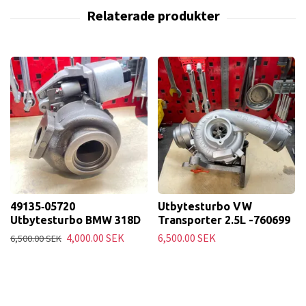
49135‑05720
Utbytesturbo VW
Utbytesturbo BMW 318D
Transporter 2.5L -760699
4,000.00 SEK
6,500.00 SEK
6,500.00 SEK