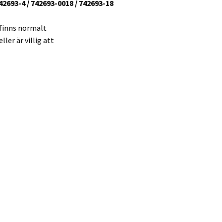
42693-4 / 742693-0018 / 742693-18
 finns normalt
ler är villig att