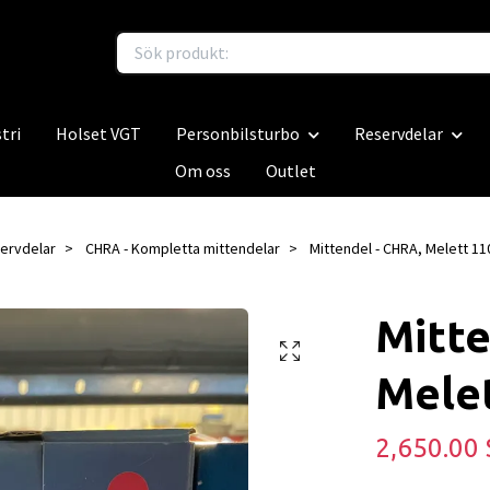
tri
Holset VGT
Personbilsturbo
Reservdelar
Om oss
Outlet
ervdelar
CHRA - Kompletta mittendelar
Mittendel - CHRA, Melett 11
Mitte
Mele
2,650.00