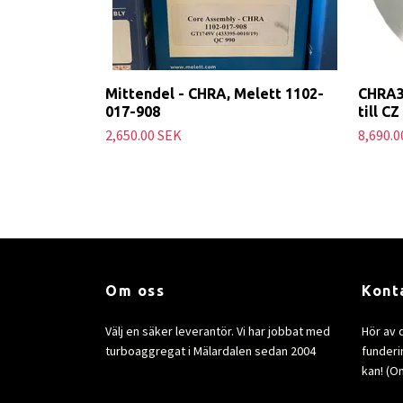
Mittendel - CHRA, Melett 1102-
CHRA3
017-908
till C
2,650.00 SEK
8,690.0
Om oss
Kont
Välj en säker leverantör. Vi har jobbat med
Hör av 
turboaggregat i Mälardalen sedan 2004
funderin
kan! (Om