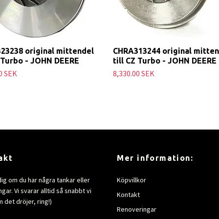
23238 original mittendel
CHRA313244 original mitten
Z Turbo - JOHN DEERE
till CZ Turbo - JOHN DEERE
0 SEK
8,330.00 SEK
akt
Mer information:
dig om du har några tankar eller
Köpvillkor
gar. Vi svarar alltid så snabbt vi
Kontakt
 det dröjer, ring!)
Renoveringar