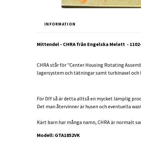
INFORMATION
Mittendel - CHRA från Engelska Melett - 110
CHRA står för "Center Housing Rotating Assembl
lagersystem och tätningar samt turbinaxel och k
För DIY så är detta alltså en mycket lämplig prod
Det man återvinner är husen och eventuella was
Kärt barn har många namn, CHRA är normalt sam
Modell: GTA1852VK