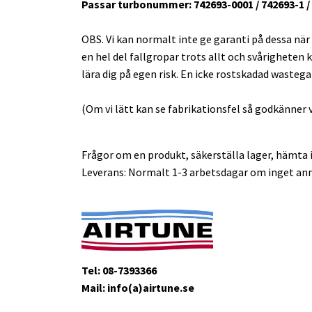
Passar turbonummer: 742693-0001 / 742693-1 / 7
OBS. Vi kan normalt inte ge garanti på dessa när
en hel del fallgropar trots allt och svårigheten k
lära dig på egen risk. En icke rostskadad wasteg
(Om vi lätt kan se fabrikationsfel så godkänner v
Frågor om en produkt, säkerställa lager, hämta i
Leverans: Normalt 1-3 arbetsdagar om inget ann
Tel: 08-7393366
Mail: info(a)airtune.se