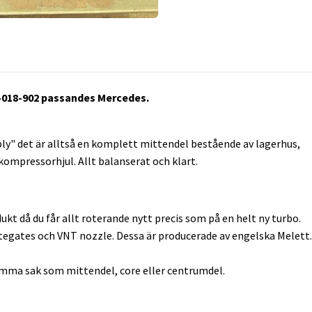
2-018-902 passandes Mercedes.
y" det är alltså en komplett mittendel bestående av lagerhus,
ompressorhjul. Allt balanserat och klart.
ukt då du får allt roterande nytt precis som på en helt ny turbo.
tegates och VNT nozzle. Dessa är producerade av engelska Melett.
ma sak som mittendel, core eller centrumdel.