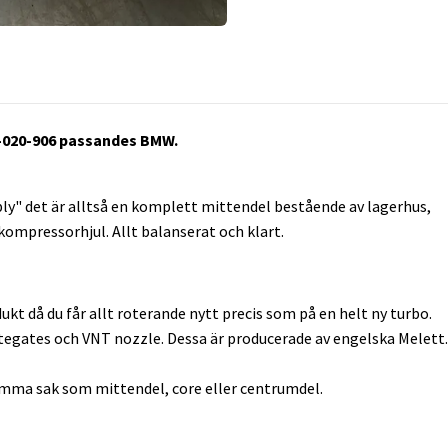
2-020-906 passandes BMW.
y" det är alltså en komplett mittendel bestående av lagerhus,
ompressorhjul. Allt balanserat och klart.
ukt då du får allt roterande nytt precis som på en helt ny turbo.
tegates och VNT nozzle. Dessa är producerade av engelska Melett.
ma sak som mittendel, core eller centrumdel.