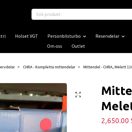
tri
Holset VGT
Personbilsturbo
Reservdelar
Om oss
Outlet
ervdelar
CHRA - Kompletta mittendelar
Mittendel - CHRA, Melett 11
Mitte
Mele
2,650.00