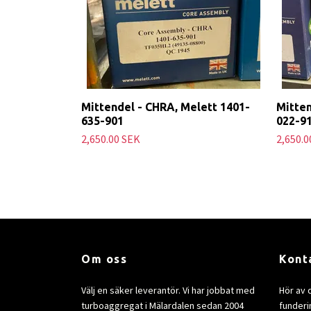
Mittendel - CHRA, Melett 1401-
Mitten
635-901
022-9
2,650.00 SEK
2,650.0
Om oss
Kont
Välj en säker leverantör. Vi har jobbat med
Hör av 
turboaggregat i Mälardalen sedan 2004
funderin