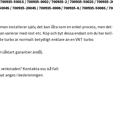
00935-5001S / 700935-0002 / 700935-2 / 700935-5002S / 700935-20
004S / 700935-2004S / 700935-0006 / 700935-6 / 700935-5006S / 70
 man installerar själv, det kan låta som en enkel process, men det
an varierar med rost etc. Köp och byt dessa endast om du har koll el
ate turbo är normalt betydligt enklare än en VNT turbo.
i såklart garantier ändå).
 verkstaden? Kontakta oss iså fall:
at anges i beskrivningen.