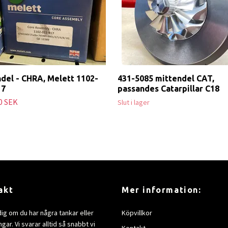
del - CHRA, Melett 1102-
431-5085 mittendel CAT,
17
passandes Catarpillar C18
0 SEK
Slut i lager
akt
Mer information:
dig om du har några tankar eller
Köpvillkor
gar. Vi svarar alltid så snabbt vi