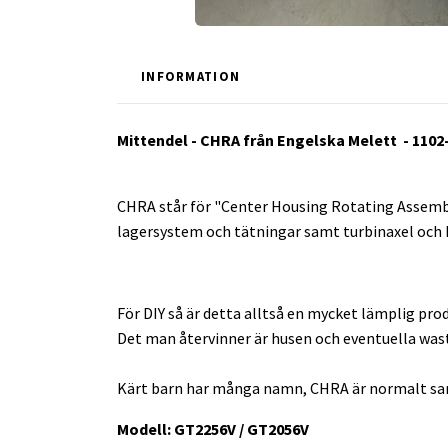
INFORMATION
Mittendel - CHRA från Engelska Melett - 110
CHRA står för "Center Housing Rotating Assembl
lagersystem och tätningar samt turbinaxel och k
För DIY så är detta alltså en mycket lämplig prod
Det man återvinner är husen och eventuella was
Kärt barn har många namn, CHRA är normalt sam
Modell: GT2256V / GT2056V