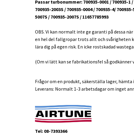
Passar turbonummer: 700935-0001 / 700935-1 / 7
700935-2003S / 700935-0004 / 700935-4/ 700935-5
5007S / 700935-2007S / 11657785993
OBS. Vi kan normalt inte ge garanti på dessa när
en hel del fallgropar trots allt och svårigheten k
lära dig på egen risk. En icke rostskadad wasteg
(Om vi lätt kan se fabrikationsfel så godkänner v
Frågor om en produkt, säkerställa lager, hämta i
Leverans: Normalt 1-3 arbetsdagar om inget ann
Tel: 08-7393366