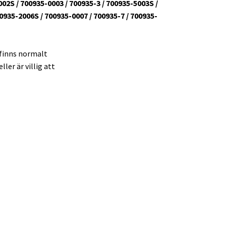
02S / 700935-0003 / 700935-3 / 700935-5003S /
0935-2006S / 700935-0007 / 700935-7 / 700935-
 finns normalt
ler är villig att