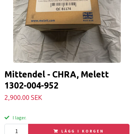
Mittendel - CHRA, Melett
1302-004-952
2,900.00 SEK
I lager.
LÄGG I KORGEN