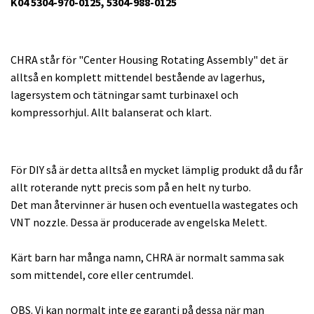
K04 5304-970-0125, 5304-988-0125
CHRA står för "Center Housing Rotating Assembly" det är
alltså en komplett mittendel bestående av lagerhus,
lagersystem och tätningar samt turbinaxel och
kompressorhjul. Allt balanserat och klart.
För DIY så är detta alltså en mycket lämplig produkt då du får
allt roterande nytt precis som på en helt ny turbo.
Det man återvinner är husen och eventuella wastegates och
VNT nozzle. Dessa är producerade av engelska Melett.
Kärt barn har många namn, CHRA är normalt samma sak
som mittendel, core eller centrumdel.
OBS. Vi kan normalt inte ge garanti på dessa när man