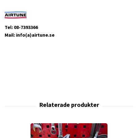
Tel: 08-7393366
Mail: info(a)airtune.se