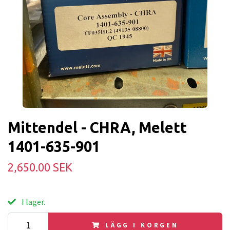
Mittendel - CHRA, Melett
1401-635-901
2,650.00 SEK
I lager.
LÄGG I KORGEN