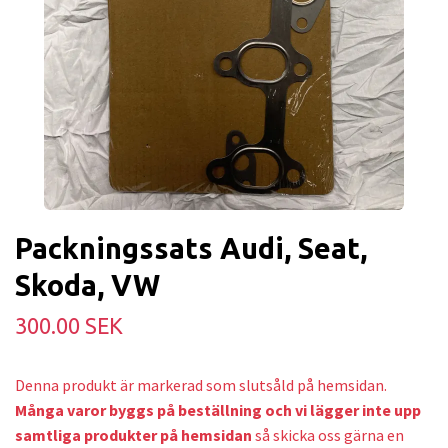
Packningssats Audi, Seat,
Skoda, VW
300.00 SEK
Denna produkt är markerad som slutsåld på hemsidan.
Många varor byggs på beställning och v
i lägger inte upp
samtliga produkter på hemsidan
så skicka oss gärna en