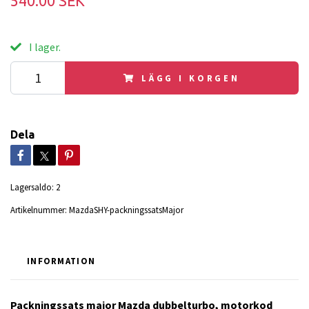
540.00 SEK
I lager.
LÄGG I KORGEN
Dela
Lagersaldo:
2
Artikelnummer:
MazdaSHY-packningssatsMajor
INFORMATION
Packningssats major Mazda dubbelturbo, motorkod