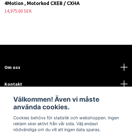
4Motion , Motorkod CXEB / CXHA
14,975.00 SEK
Om oss
Kontakt
Välkommen! Även vi måste
Mer information:
använda cookies.
Sociala medier
Cookies behövs för statistik och webshoppen. Ingen
reklam sker aktivt från vår sida. Välj endast
nödvändiga om du vill att ingen data sparas.