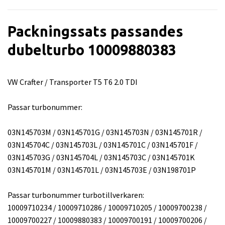
Packningssats passandes
dubelturbo 10009880383
VW Crafter / Transporter T5 T6 2.0 TDI
Passar turbonummer:
03N145703M / 03N145701G / 03N145703N / 03N145701R /
03N145704C / 03N145703L / 03N145701C / 03N145701F /
03N145703G / 03N145704L / 03N145703C / 03N145701K
03N145701M / 03N145701L / 03N145703E / 03N198701P
Passar turbonummer turbotillverkaren:
10009710234 / 10009710286 / 10009710205 / 10009700238 /
10009700227 / 10009880383 / 10009700191 / 10009700206 /