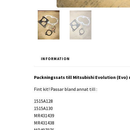
INFORMATION
Packningssats till Mitsubishi Evolution (Evo)
Fint kit! Passar bland annat till :
1515A128
1515A130
MR431439
MR431438
MR497076