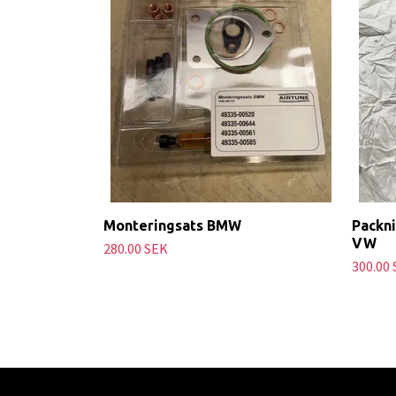
Monteringsats BMW
Packni
VW
280.00 SEK
300.00