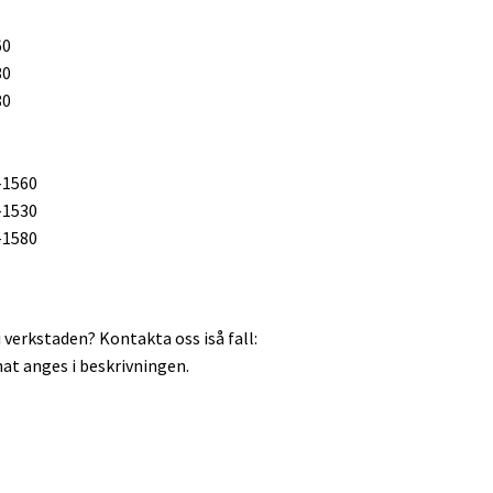
60
30
80
-1560
-1530
-1580
 verkstaden? Kontakta oss iså fall:
at anges i beskrivningen.