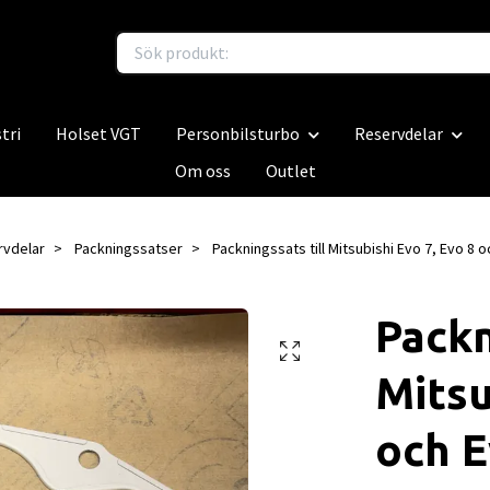
tri
Holset VGT
Personbilsturbo
Reservdelar
Om oss
Outlet
rvdelar
Packningssatser
Packningssats till Mitsubishi Evo 7, Evo 8 o
Packn
Mitsu
och E