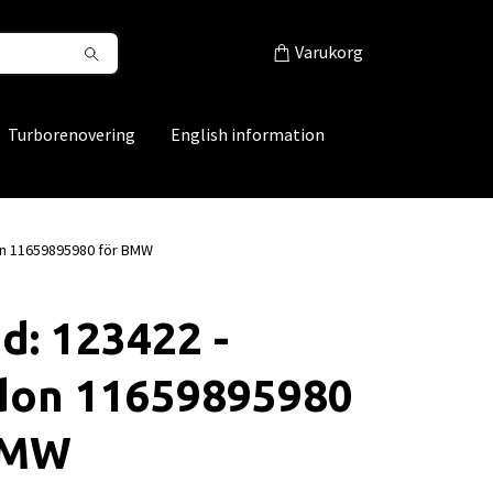
Varukorg
Turborenovering
English information
on 11659895980 för BMW
d: 123422 -
ldon 11659895980
BMW