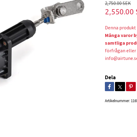
2,750.00 SEK
2,550.00
Denna produkt 
Många varor b
samtliga prod
förfrågan eller 
info@airtune.s
Dela
Artikelnummer:
116