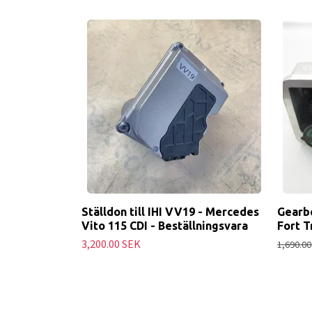
Ställdon till IHI VV19 - Mercedes
Gearbo
Vito 115 CDI - Beställningsvara
Fort T
3,200.00 SEK
1,690.00