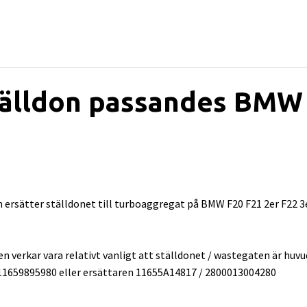
älldon passandes BMW f
 ersätter ställdonet till turboaggregat på BMW F20 F21 2er F22 3
men verkar vara relativt vanligt att ställdonet / wastegaten är hu
659895980 eller ersättaren 11655A14817 / 2800013004280