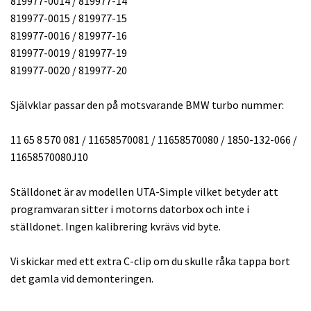
819977-0014 / 819977-14
819977-0015 / 819977-15
819977-0016 / 819977-16
819977-0019 / 819977-19
819977-0020 / 819977-20
Självklar passar den på motsvarande BMW turbo nummer:
11 65 8 570 081 / 11658570081 / 11658570080 / 1850-132-066 /
11658570080J10
Ställdonet är av modellen UTA-Simple vilket betyder att
programvaran sitter i motorns datorbox och inte i
ställdonet. Ingen kalibrering kvrävs vid byte.
Vi skickar med ett extra C-clip om du skulle råka tappa bort
det gamla vid demonteringen.