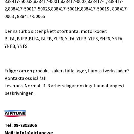
838417-5003S,838417-0001,838417-0002,838417-1,838417-
2,838417-50017-5002S,838417-5001K,838417-5001S , 838417-
0003 , 838417-5006S
Denna turbo sitter på ett stort antal motorkoder:
BJFA, BJFB,BLFA, BLFB, YLF6, YLFA, YLFB, YLFS, YNF6, YNFA,
YNFB, YNFS
Frågor om en produkt, säkerställa lager, hämta i verkstaden?
Kontakta oss iså fall:
Leverans: Normalt 1-3 arbetsdagar om inget annat anges i
beskrivningen.
Tel: 08-7393366
Mail: info(a)airtune.se