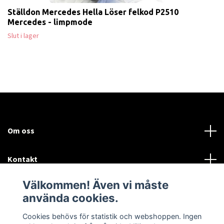
Ställdon Mercedes Hella Löser felkod P2510
Mercedes - limpmode
Slut i lager
Om oss
Kontakt
Välkommen! Även vi måste
Mer information:
använda cookies.
Sociala medier
Cookies behövs för statistik och webshoppen. Ingen