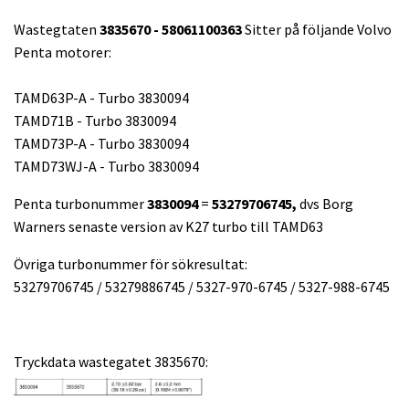
Wastegtaten
3835670 - 58061100363
Sitter på följande Volvo
Penta motorer:
TAMD63P-A - Turbo 3830094
TAMD71B - Turbo 3830094
TAMD73P-A - Turbo 3830094
TAMD73WJ-A - Turbo 3830094
Penta turbonummer
3830094
=
53279706745,
dvs Borg
Warners senaste version av K27 turbo till TAMD63
Övriga turbonummer för sökresultat:
53279706745 / 53279886745 / 5327-970-6745 / 5327-988-6745
Tryckdata wastegatet 3835670: