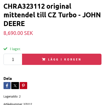
CHRA323112 original
mittendel till CZ Turbo - JOHN
DEERE
8,690.00 SEK
I lager.
LÄGG I KORGEN
Dela
Lagersaldo:
2
Artikelnummer:
323112