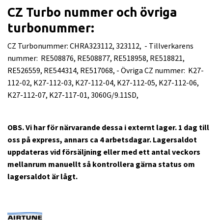
CZ Turbo nummer och övriga
turbonummer:
CZ Turbonummer: CHRA323112, 323112, - Tillverkarens
nummer: RE508876, RE508877, RE518958, RE518821,
RE526559, RE544314, RE517068, - Övriga CZ nummer: K27-
112-02, K27-112-03, K27-112-04, K27-112-05, K27-112-06,
K27-112-07, K27-117-01, 3060G/9.11SD,
OBS. Vi har för närvarande dessa i externt lager. 1 dag till
oss på express, annars ca 4 arbetsdagar. Lagersaldot
uppdateras vid försäljning eller med ett antal veckors
mellanrum manuellt så kontrollera gärna status om
lagersaldot är lågt.