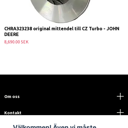
CHRA323238 original mittendel till CZ Turbo - JOHN
DEERE
8,690.00 SEK
Om oss
Kontakt
Välkommen! Även vi måste