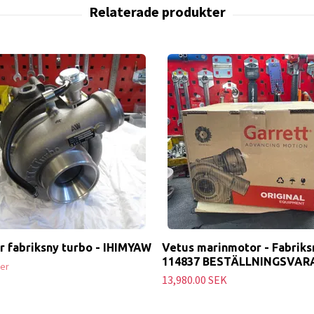
 fabriksny turbo - IHIMYAW
Vetus marinmotor - Fabriks
114837 BESTÄLLNINGSVAR
ger
13,980.00 SEK