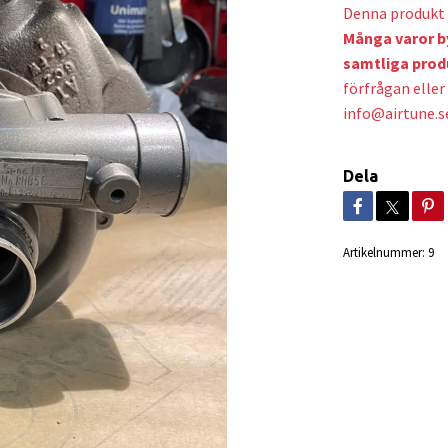
Denna produkt 
Många varor b
samtliga prod
förfrågan eller 
info@airtune.s
Dela
Artikelnummer:
9