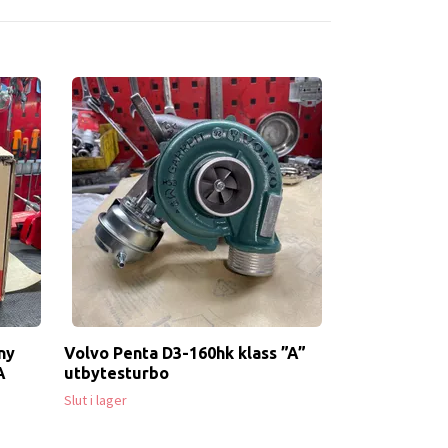
ny
Volvo Penta D3-160hk klass ”A”
A
utbytesturbo
Slut i lager