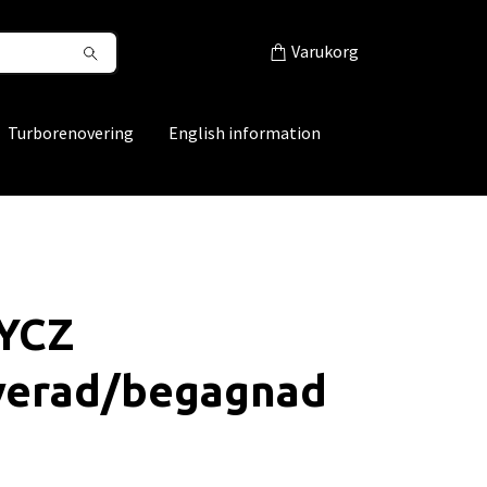
Varukorg
Turborenovering
English information
MYCZ
verad/begagnad