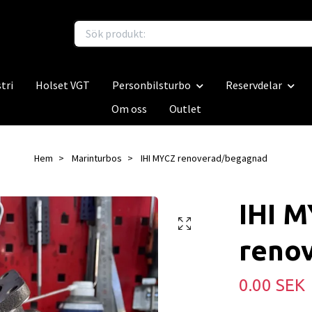
tri
Holset VGT
Personbilsturbo
Reservdelar
Om oss
Outlet
Hem
Marinturbos
IHI MYCZ renoverad/begagnad
IHI 
reno
0.00 SEK