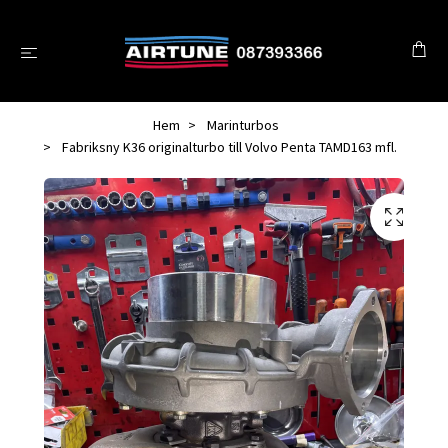
Hem
Marinturbos
Fabriksny K36 originalturbo till Volvo Penta TAMD163 mfl.