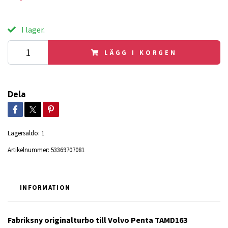
I lager.
LÄGG I KORGEN
Dela
Lagersaldo:
1
Artikelnummer:
53369707081
INFORMATION
Fabriksny originalturbo till Volvo Penta TAMD163