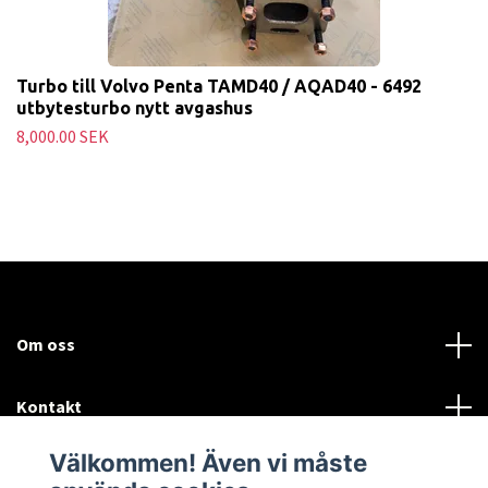
Turbo till Volvo Penta TAMD40 / AQAD40 - 6492
utbytesturbo nytt avgashus
8,000.00 SEK
Om oss
Kontakt
Välkommen! Även vi måste
Mer information: