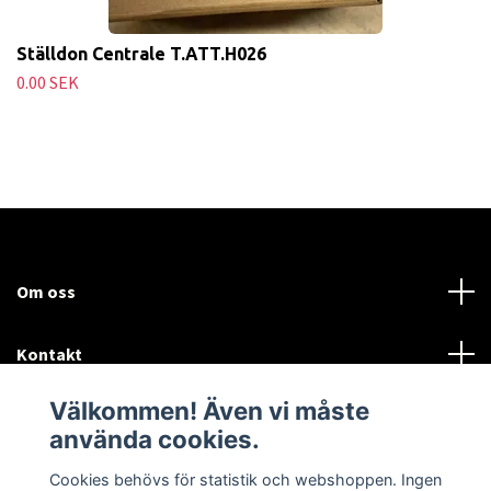
Ställdon Centrale T.ATT.H026
0.00 SEK
Om oss
Kontakt
Välkommen! Även vi måste
Mer information:
använda cookies.
Sociala medier
Cookies behövs för statistik och webshoppen. Ingen