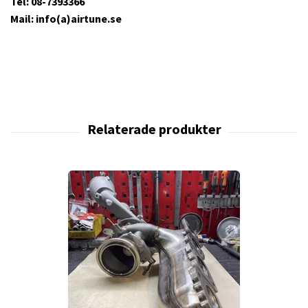
Tel: 08-7393366
Mail: info(a)airtune.se