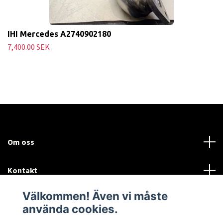
IHI Mercedes A2740902180
7,400.00 SEK
Om oss
Kontakt
Välkommen! Även vi måste
Mer information:
använda cookies.