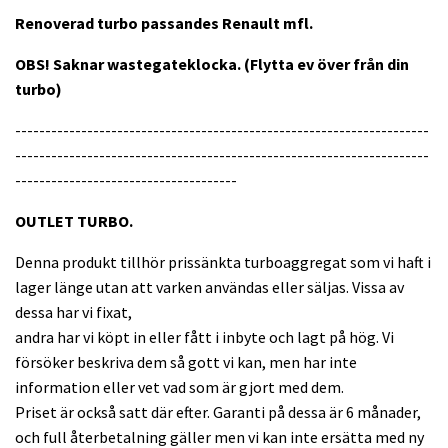
Renoverad turbo passandes Renault mfl.
OBS! Saknar wastegateklocka. (Flytta ev över från din
turbo)
---------------------------------------------------------------------
---------------------------------------------------------------------
-------------------------------------
OUTLET TURBO.
Denna produkt tillhör prissänkta turboaggregat som vi haft i
lager länge utan att varken användas eller säljas. Vissa av
dessa har vi fixat,
andra har vi köpt in eller fått i inbyte och lagt på hög. Vi
försöker beskriva dem så gott vi kan, men har inte
information eller vet vad som är gjort med dem.
Priset är också satt där efter. Garanti på dessa är 6 månader,
och full återbetalning gäller men vi kan inte ersätta med ny