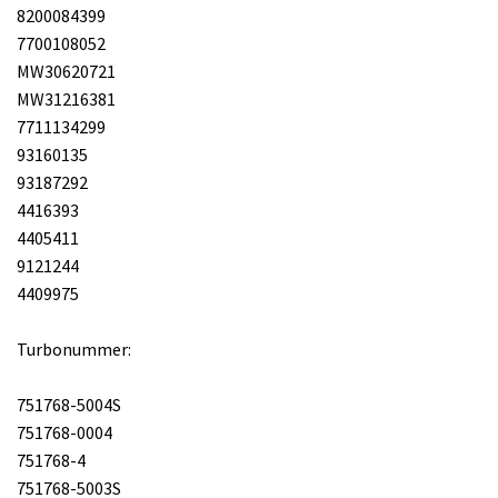
8200084399
7700108052
MW30620721
MW31216381
7711134299
93160135
93187292
4416393
4405411
9121244
4409975
Turbonummer:
751768-5004S
751768-0004
751768-4
751768-5003S