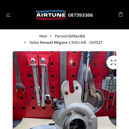
Hem
Person/lättlastbil
Turbo Renault Mégane 1.9 DCi mfl. - OUTLET