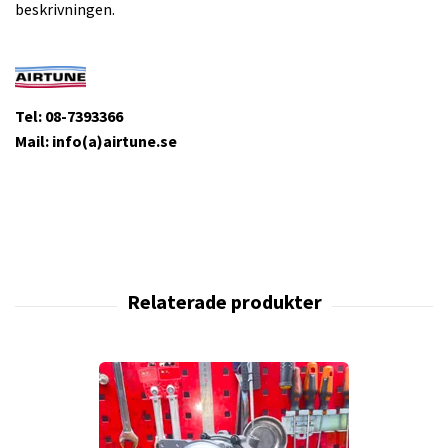
beskrivningen.
Tel: 08-7393366
Mail: info(a)airtune.se