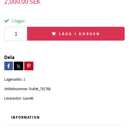
2,000.00 SEK
I lager.
LÄGG I KORGEN
Dela
Lagersaldo:
1
Artikelnummer:
Outlet_751768
Leverantör:
Garrett
INFORMATION