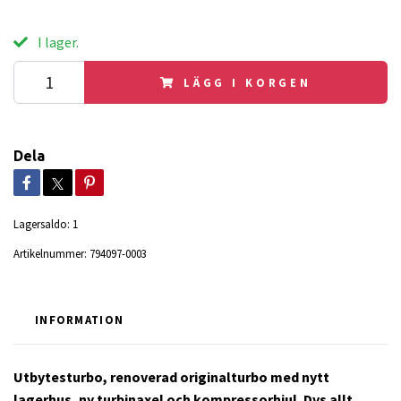
I lager.
LÄGG I KORGEN
Dela
Lagersaldo:
1
Artikelnummer:
794097-0003
INFORMATION
Utbytesturbo, renoverad originalturbo med nytt
lagerhus, ny turbinaxel och kompressorhjul. Dvs allt