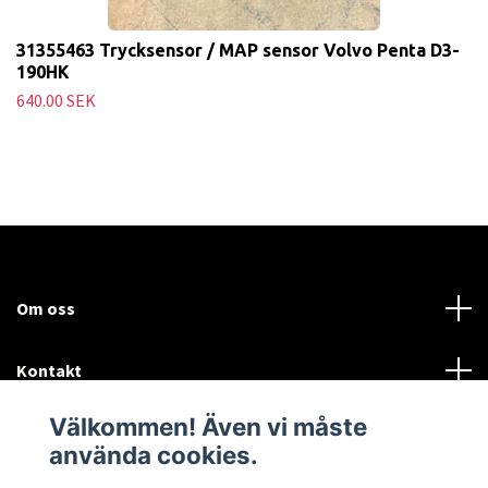
31355463 Trycksensor / MAP sensor Volvo Penta D3-
190HK
640.00 SEK
Om oss
Kontakt
Välkommen! Även vi måste
Mer information:
använda cookies.