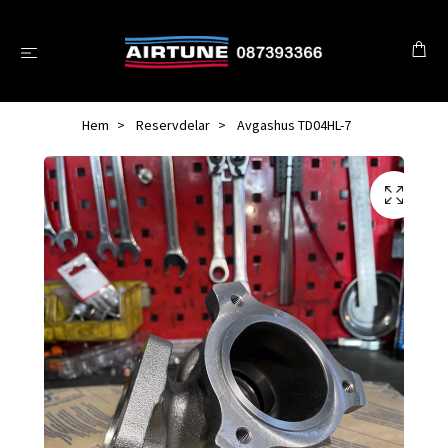
Hem
Reservdelar
Avgashus TD04HL-7