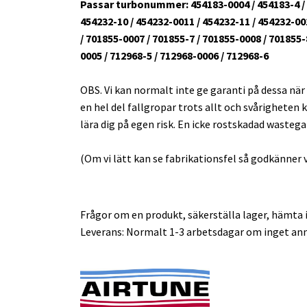
Passar turbonummer: 454183-0004 / 454183-4 / 45
454232-10 / 454232-0011 / 454232-11 / 454232-001
/ 701855-0007 / 701855-7 / 701855-0008 / 701855-
0005 / 712968-5 / 712968-0006 / 712968-6
OBS. Vi kan normalt inte ge garanti på dessa när
en hel del fallgropar trots allt och svårigheten k
lära dig på egen risk. En icke rostskadad wasteg
(Om vi lätt kan se fabrikationsfel så godkänner v
Frågor om en produkt, säkerställa lager, hämta i
Leverans: Normalt 1-3 arbetsdagar om inget ann