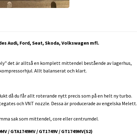
des Audi, Ford, Seat, Skoda, Volkswagen mfl.
y" det är alltså en komplett mittendel bestående av lagerhus,
ompressorhjul. Allt balanserat och klart.
ukt då du får allt roterande nytt precis som på en helt ny turbo.
tegates och VNT nozzle. Dessa är producerade av engelska Melett.
ma sak som mittendel, core eller centrumdel.
9MV / GTA1749MV / GT1749V / GT1749MV(S2)