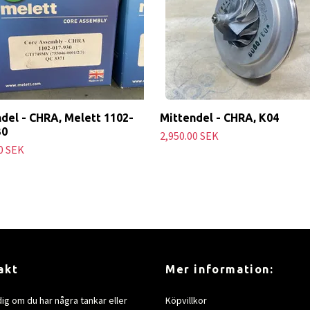
del - CHRA, Melett 1102-
Mittendel - CHRA, K04
30
2,950.00 SEK
0 SEK
akt
Mer information:
dig om du har några tankar eller
Köpvillkor