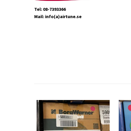
Tel: 08-7393366
Mail: info(a)airtune.se