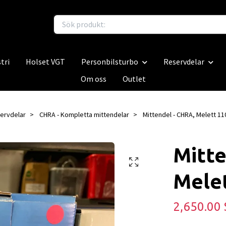
tri
Holset VGT
Personbilsturbo
Reservdelar
Om oss
Outlet
ervdelar
CHRA - Kompletta mittendelar
Mittendel - CHRA, Melett 11
Mitte
Mele
2,650.00