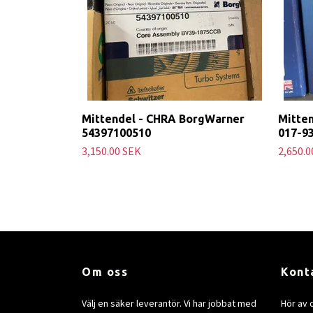
Mittendel - CHRA BorgWarner
Mitten
54397100510
017-9
3,150.00 SEK
2,650.0
Om oss
Kont
Välj en säker leverantör. Vi har jobbat med
Hör av 