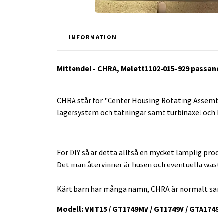
INFORMATION
Mittendel - CHRA, Melett1102-015-929 passan
CHRA står för "Center Housing Rotating Assembl
lagersystem och tätningar samt turbinaxel och k
För DIY så är detta alltså en mycket lämplig prod
Det man återvinner är husen och eventuella was
Kärt barn har många namn, CHRA är normalt sam
Modell: VNT15 / GT1749MV / GT1749V / GTA174