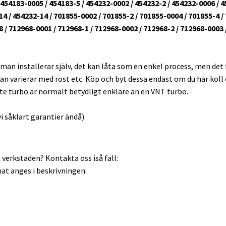
4183-0005 / 454183-5 / 454232-0002 / 454232-2 / 454232-0006 / 45
4 / 454232-14 / 701855-0002 / 701855-2 / 701855-0004 / 701855-4 /
8 / 712968-0001 / 712968-1 / 712968-0002 / 712968-2 / 712968-0003 
 man installerar själv, det kan låta som en enkel process, men det
an varierar med rost etc. Köp och byt dessa endast om du har koll el
ate turbo är normalt betydligt enklare än en VNT turbo.
i såklart garantier ändå).
 verkstaden? Kontakta oss iså fall:
at anges i beskrivningen.