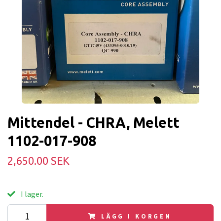
Mittendel - CHRA, Melett
1102-017-908
2,650.00 SEK
I lager.
LÄGG I KORGEN