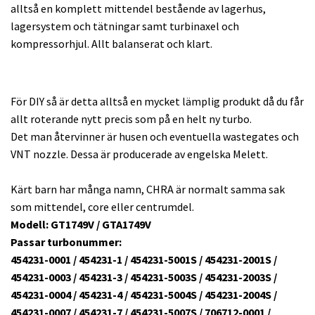
alltså en komplett mittendel bestående av lagerhus,
lagersystem och tätningar samt turbinaxel och
kompressorhjul. Allt balanserat och klart.
För DIY så är detta alltså en mycket lämplig produkt då du får
allt roterande nytt precis som på en helt ny turbo.
Det man återvinner är husen och eventuella wastegates och
VNT nozzle. Dessa är producerade av engelska Melett.
Kärt barn har många namn, CHRA är normalt samma sak
som mittendel, core eller centrumdel.
Modell: GT1749V / GTA1749V
Passar turbonummer:
454231-0001 / 454231-1 / 454231-5001S / 454231-2001S /
454231-0003 / 454231-3 / 454231-5003S / 454231-2003S /
454231-0004 / 454231-4 / 454231-5004S / 454231-2004S /
454231-0007 / 454231-7 / 454231-5007S / 706712-0001 /