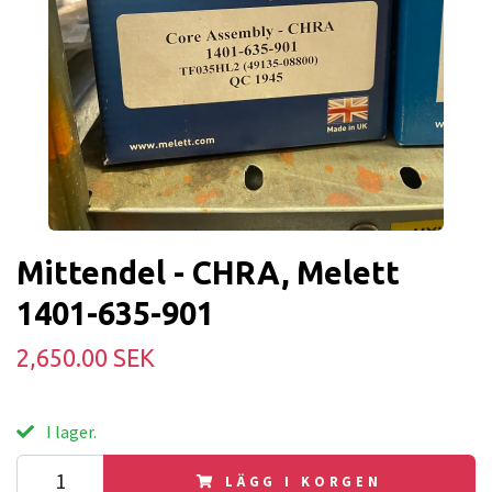
Mittendel - CHRA, Melett
1401-635-901
2,650.00 SEK
I lager.
LÄGG I KORGEN