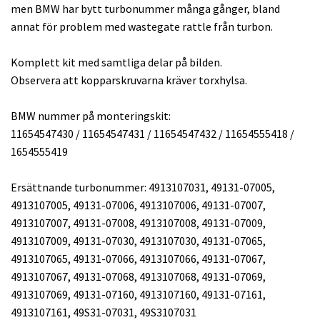
men BMW har bytt turbonummer många gånger, bland
annat för problem med wastegate rattle från turbon.
Komplett kit med samtliga delar på bilden.
Observera att kopparskruvarna kräver torxhylsa.
BMW nummer på monteringskit:
11654547430 / 11654547431 / 11654547432 / 11654555418 /
1654555419
Ersättnande turbonummer: 4913107031, 49131-07005,
4913107005, 49131-07006, 4913107006, 49131-07007,
4913107007, 49131-07008, 4913107008, 49131-07009,
4913107009, 49131-07030, 4913107030, 49131-07065,
4913107065, 49131-07066, 4913107066, 49131-07067,
4913107067, 49131-07068, 4913107068, 49131-07069,
4913107069, 49131-07160, 4913107160, 49131-07161,
4913107161, 49S31-07031, 49S3107031