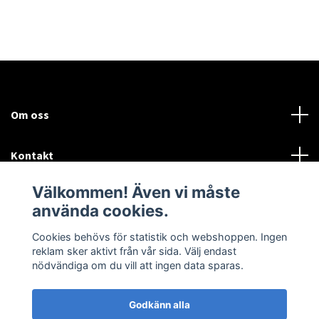
Om oss
Kontakt
Välkommen! Även vi måste
Mer information:
använda cookies.
Sociala medier
Cookies behövs för statistik och webshoppen. Ingen
reklam sker aktivt från vår sida. Välj endast
nödvändiga om du vill att ingen data sparas.
Godkänn alla