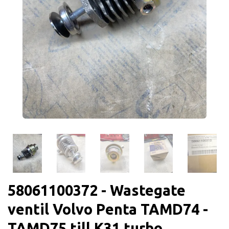
58061100372 - Wastegate
ventil Volvo Penta TAMD74 -
TAMD75 till K31 turbo.