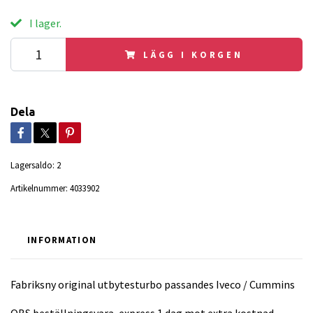
I lager.
LÄGG I KORGEN
Dela
Lagersaldo:
2
Artikelnummer:
4033902
INFORMATION
Fabriksny original utbytesturbo passandes Iveco / Cummins
OBS beställningsvara, express 1 dag mot extra kostnad.