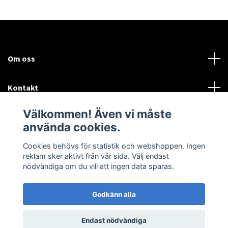
Om oss
Kontakt
Välkommen! Även vi måste
Mer information:
använda cookies.
Sociala medier
Cookies behövs för statistik och webshoppen. Ingen
reklam sker aktivt från vår sida. Välj endast
nödvändiga om du vill att ingen data sparas.
Godkänn alla
© 2026 Airtune Marin och Industriturbo
Endast nödvändiga