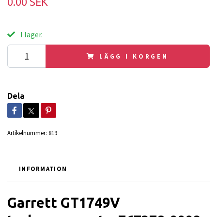
0.00 SEK
I lager.
LÄGG I KORGEN
Dela
Artikelnummer:
819
INFORMATION
Garrett GT1749V