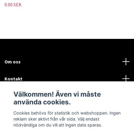
0.00 SEK
Om oss
Kontakt
Välkommen! Även vi måste
Mer information:
använda cookies.
Sociala medier
Cookies behövs för statistik och webshoppen. Ingen
reklam sker aktivt från vår sida. Välj endast
nödvändiga om du vill att ingen data sparas.