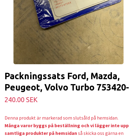
Packningssats Ford, Mazda,
Peugeot, Volvo Turbo 753420-
240.00 SEK
Denna produkt är markerad som slutsåld på hemsidan.
Många varor byggs på beställning och v
i lägger inte upp
samtliga produkter på hemsidan
så skicka oss gärna en